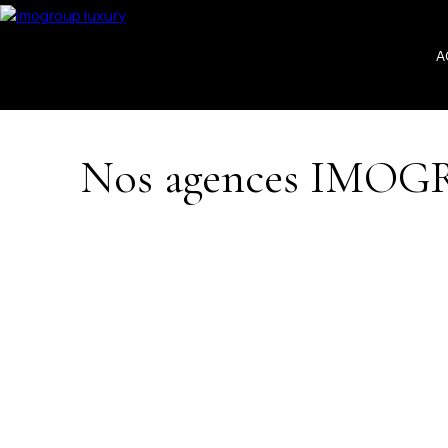
A
Nos agences IMO