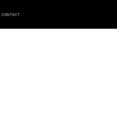
CONTACT