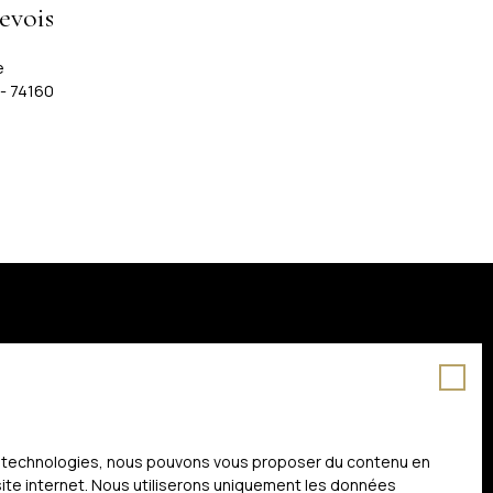
vois
e
- 74160
ces technologies, nous pouvons vous proposer du contenu en
 site internet. Nous utiliserons uniquement les données