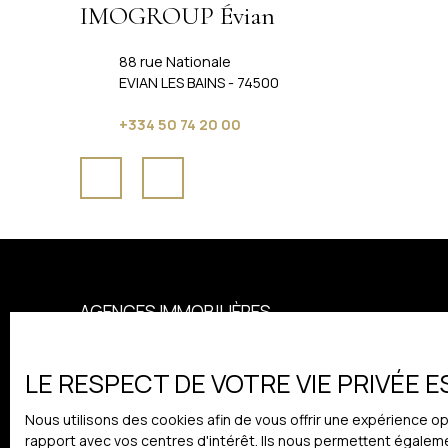
IMOGROUP Évian
88 rue Nationale
EVIAN LES BAINS - 74500
+334 50 74 20 00
AGENCES IMMOBILIÈRES
IMOGROUP Genève - GENEVE (1225)
LE RESPECT DE VOTRE VIE PRIVÉE 
IMOGROUP Douvaine - DOUVAINE (74140)
IMOGROUP Divonne - DIVONNE LES BAINS (01220)
Nous utilisons des cookies afin de vous offrir une expérience 
rapport avec vos centres d'intérêt. Ils nous permettent égalemen
IMOGROUP Thonon - THONON LES BAINS (74200)