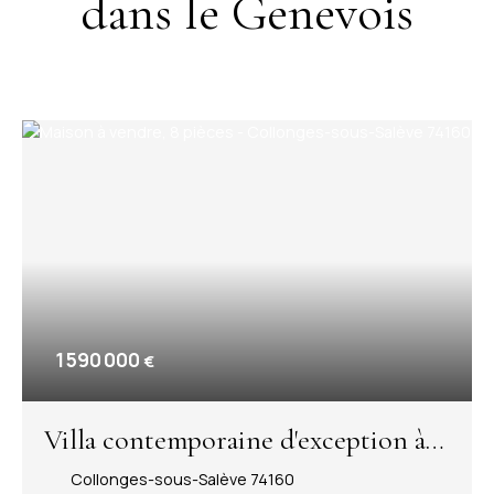
dans le Genevois
1 590 000
€
Villa contemporaine d'exception à
Collonges-sous-Salève ? Vue
Collonges-sous-Salève 74160