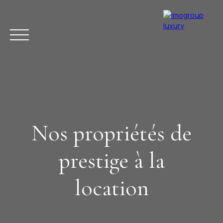
Nos propriétés de
ACHETER
VENDRE
ESTIMER
LOUER
LA RÉGION
ACTUAL
prestige à la
location