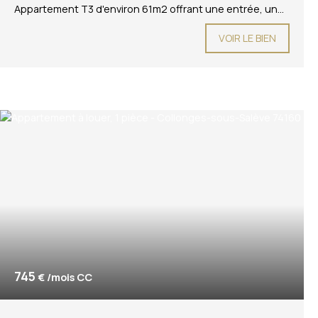
Appartement T3 d'environ 61m2 offrant une entrée, une
cuisine équipée et aménagée ouverte sur séjour, deux
VOIR LE BIEN
chambres, une salle de douche et un WC séparé. Le
logement dispose de la climatisation. Le bien est
disponible à partir du 31 aout 2026. Compris dans les
charges : chauffage, eau froide Les informations sur les
risques auxquels ce bien est exposé sont disponibles
sur le site Géorisques : www. georisques. gouv. fr
745
€ /mois CC