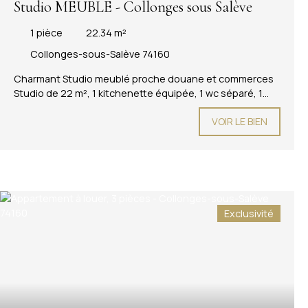
Studio MEUBLE - Collonges sous Salève
1
pièce
22.34
m²
Collonges-sous-Salève 74160
Charmant Studio meublé proche douane et commerces
Studio de 22 m², 1 kitchenette équipée, 1 wc séparé, 1
salle de bain avec machine à laver, 1 pièce de vie
VOIR LE BIEN
lumineuse avec vue Salève. 1 balcon Disponible à partir du
31 juillet 2026. Stationnement libre dans résidence
sécurisée.
Exclusivité