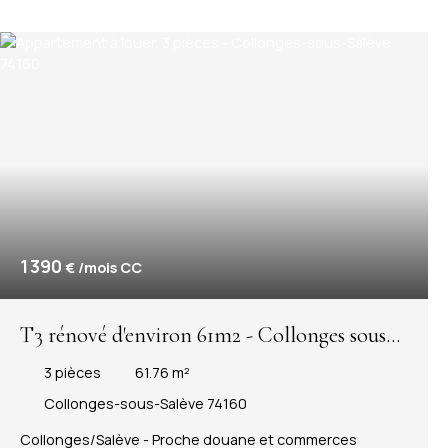
compris dans les charges. Disponible à partir du 7
septembre 2026. Les informations sur les risques
auxquels ce bien est exposé sont disponibles sur le site
Géorisques : www. georisques.. gouv. fr
1 390
€ /mois CC
T3 rénové d'environ 61m2 - Collonges sous
Salève
3
pièces
61.76
m²
Collonges-sous-Salève 74160
Collonges/Salève - Proche douane et commerces