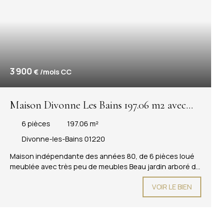
3 900
€ /mois CC
Maison Divonne Les Bains 197.06 m2 avec
jardin
6
pièces
197.06
m²
Divonne-les-Bains 01220
Maison indépendante des années 80, de 6 pièces loué
meublée avec très peu de meubles Beau jardin arboré de
1'800 m2 non clôturé environ avec bassin et poissons
VOIR LE BIEN
Environnement calme et privilégié à proximité du centre-
ville et du lac de Divonne. Au RDC : entrée avec
rangement, salon-séjour avec cheminée, cuisine fermée
équipée, buanderie, WC visiteur. Garage Terrasse