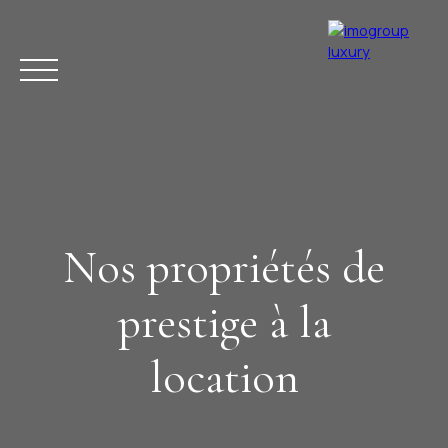
Nos propriétés de
ACHETER
VENDRE
ESTIMER
LOUER
LA RÉGION
ACTUAL
prestige à la
location