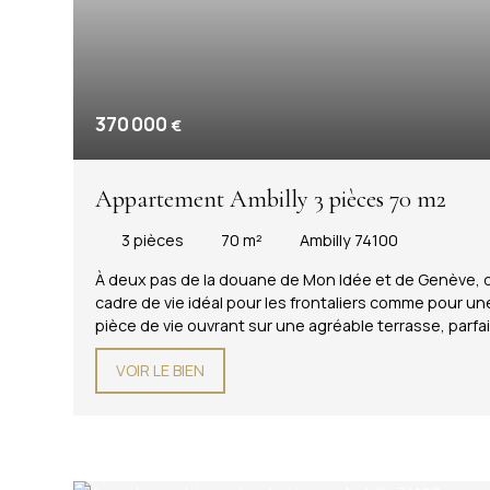
370 000
€
Appartement Ambilly 3 pièces 70 m2
3
pièces
70
m²
Ambilly 74100
À deux pas de la douane de Mon Idée et de Genève, 
cadre de vie idéal pour les frontaliers comme pour un
pièce de vie ouvrant sur une agréable terrasse, parfa
semi-ouverte apporte convivialité et fonctionnalité 
VOIR LE BIEN
confortables, d'une salle de bains et d'un WC indépe
dispose également : - d'un garage privatif - d'une p
emplacement constitue un véritable atout : bus, comm
douane de Mon Idée se trouve à seulement quelques mi
d'une vie pratique aux portes de Genève. Les informa
disponibles sur le site Georisques : www. georisques. 