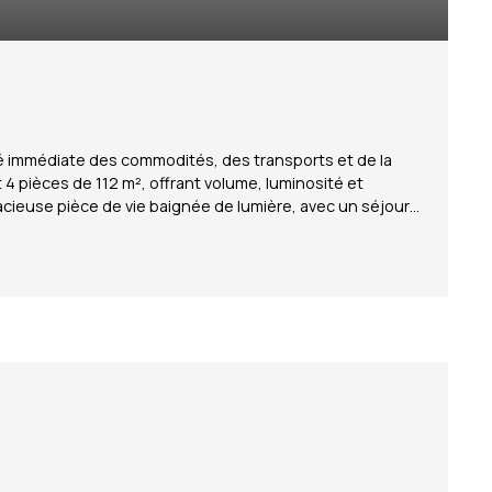
té immédiate des commodités, des transports et de la
 pièces de 112 m², offrant volume, luminosité et
acieuse pièce de vie baignée de lumière, avec un séjour
evoir. L'espace nuit se compose de deux belles chambres
ille ou au télétravail. L'appartement bénéficie de finition
é excellente luminosité environnement calme et agréable
 privée Les + qui font la différence : Grand appartement
ché Bon état général / belles prestations Possibilité
sports, accès rapide vers Genève. Copropriété de 234
Charges annuelles : 1895. 76 euros.