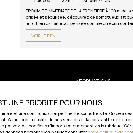
4
pièces
132
m²
Ambilly 74100
PROXIMITE IMMEDIATE DE LA FRONTIERE À 100 m de la 
prisée et sécurisée, découvrez ce somptueux attique 
le toit, en parfait état, pensée comme un écrin conte
vous mène à une cuisine contemporaine haut de gam
VOIR LE BIEN
baigné de lumière dont les larges baies vitrées et la 
élégant et chaleureux, idéal pour recevoir. L'appart
salle d'eau privative et d'un dressing et un bureau a
indépendante ? une organisation parfaite entre espa
terrasse arborée avec jacuzzi entourent l'appartemen
ensoleillement continu ? un jardin secret suspendu, p
Résidence calme, entièrement sécurisée et agrément
de parking extérieure privative. Pour les amateurs d
INFORMATIONS
une invitation à vivre le luxe à 2 pas de Genève. Nomb
annuelles : 3 182 €. Aucun contentieux en cours. Hono
Nos honoraires
dont 126 lots habitation. (Pas de procédure en cours)
EST UNE PRIORITÉ POUR NOUS
Mentions légales
Politique de confidentialité
optimale et une communication pertinente sur notre site. Grace à 
t d'améliorer la qualité de nos services et la convivialité de notre
Plan du site
 pouvez les modifier à n'importe quel moment via la rubrique ″Gérer
Gérer les cookies
vos données personnelles, veuillez consulter
notre politique de conf