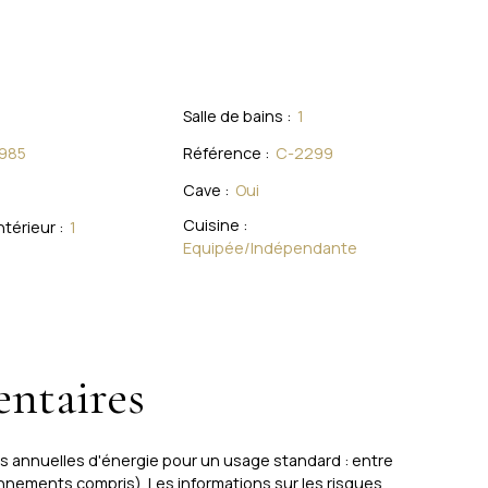
Salle de bains
:
1
985
Référence
:
C-2299
Cave
:
Oui
Cuisine
:
ntérieur
:
1
Equipée/Indépendante
ntaires
s annuelles d'énergie pour un usage standard : entre
nnements compris). Les informations sur les risques