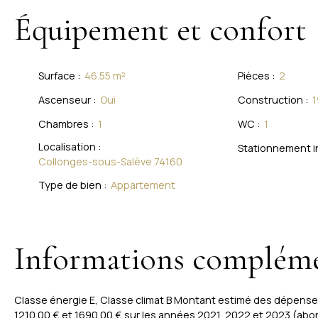
Équipement et confort
Surface
:
46.55
m²
Pièces
:
2
Ascenseur
:
Oui
Construction
:
1
Chambres
:
1
WC
:
1
Localisation
:
Stationnement i
Collonges-sous-Salève 74160
Type de bien
:
Appartement
Informations compléme
Classe énergie E, Classe climat B Montant estimé des dépense
1210.00 € et 1690.00 € sur les années 2021, 2022 et 2023 (abo