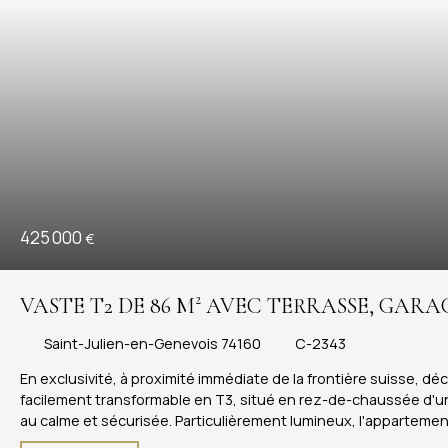
425 000
€
VASTE T2 DE 86 M² AVEC TERRASSE, GAR
SUISSE
Saint-Julien-en-Genevois 74160
C-2343
En exclusivité, à proximité immédiate de la frontière suisse, 
facilement transformable en T3, situé en rez-de-chaussée d'u
au calme et sécurisée. Particulièrement lumineux, l'appartemen
terrasse, idéale pour profiter des beaux jours. La cuisine in