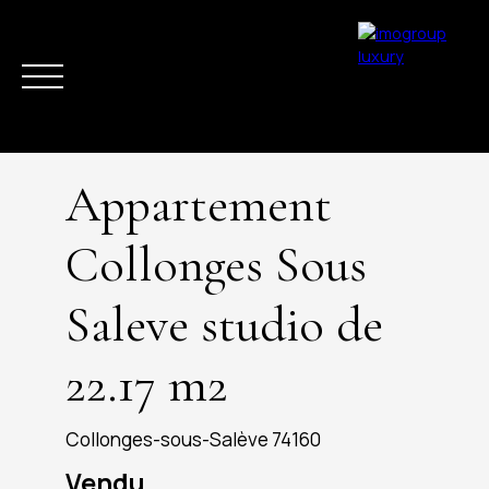
Appartement
Collonges Sous
Saleve studio de
ACHETER
VENDRE
ESTIMER
LOUER
LA RÉGION
ACTUAL
22.17 m2
Collonges-sous-Salève 74160
Vendu