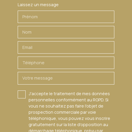
haut de gamme ; proximité de la frontière suisse. Un
Laissez un message
appartement spacieux, confortable et idéalement situé
pour les frontaliers recherchant un cadre de vie privilégié.
Prénom
Nom
Email
Téléphone
Votre message
J'accepte le traitement de mes données
personnelles conformément au RGPD. Si
vous ne souhaitez pas faire l'objet de
prospection commerciale par voie
téléphonique, vous pouvez vous inscrire
gratuitement sur la liste d'opposition au
démarchage téléphonique, prévu par