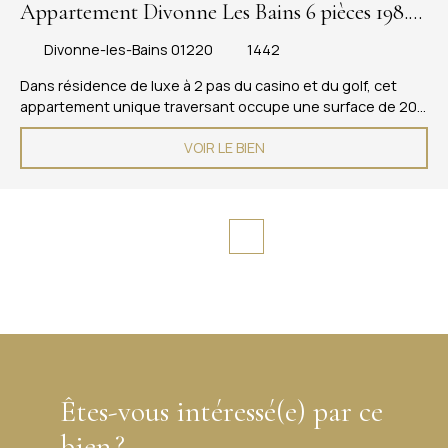
Appartement Divonne Les Bains 6 pièces 198.22
m2
Divonne-les-Bains 01220
1442
Dans résidence de luxe à 2 pas du casino et du golf, cet
appartement unique traversant occupe une surface de 200
m2 env. avec une salon séjour de 54 m2 env. avec cheminée
VOIR LE BIEN
offrant une vue magnifique depuis sa terrasse et une salle à
manger avec une cheminée de 45 m2 avec une très belle
vue également depuis son balcon. Chaque chambre
dispose de salle de bains avec wc et de son balcon. Une
grande cave de 19 m2 vient compléter ce bien ainsi que 2
garages. Possibilité d'un studio de 36 m2 sur le même étage
! Copropriété de 122 lots - dont 76 lots habitation. (Pas de
procédure en cours). Charges annuelles : 11582. 00 euros.
Êtes-vous intéressé(e) par ce
bien ?