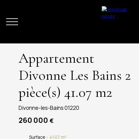
Appartement
Divonne Les Bains 2
pièce(s) 41.07 m2
ACHETER
VENDRE
ESTIMER
LOUER
LA RÉGION
ACTUAL
Divonne-les-Bains 01220
260 000
€
Surface
:
41.07
m²