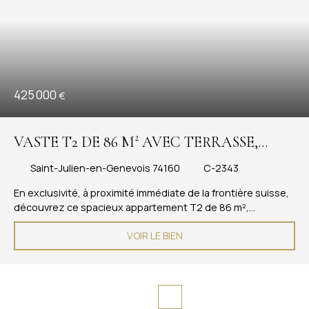
425 000
€
VASTE T2 DE 86 M² AVEC TERRASSE,
GARAGE ET CAVE, PROCHE FRONTIÈRE
Saint-Julien-en-Genevois 74160
C-2343
SUISSE
En exclusivité, à proximité immédiate de la frontière suisse,
découvrez ce spacieux appartement T2 de 86 m²,
facilement transformable en T3, situé en rez-de-chaussée
VOIR LE BIEN
d'une copropriété haut de gamme avec piscine et tennis, au
calme et sécurisée. Particulièrement lumineux,
l'appartement offre un vaste salon-séjour ouvrant sur une
agréable terrasse, idéale pour profiter des beaux jours. La
cuisine indépendante, entièrement aménagée et équipée,
dispose de tout le confort nécessaire. Le logement