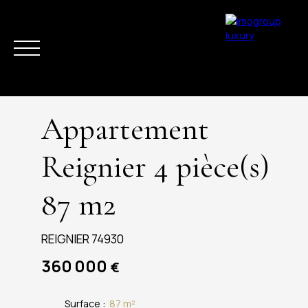
Appartement
Reignier 4 pièce(s)
87 m2
ACHETER
VENDRE
ESTIMER
LOUER
LA RÉGION
ACTUAL
REIGNIER 74930
360 000
€
Surface
:
87
m²