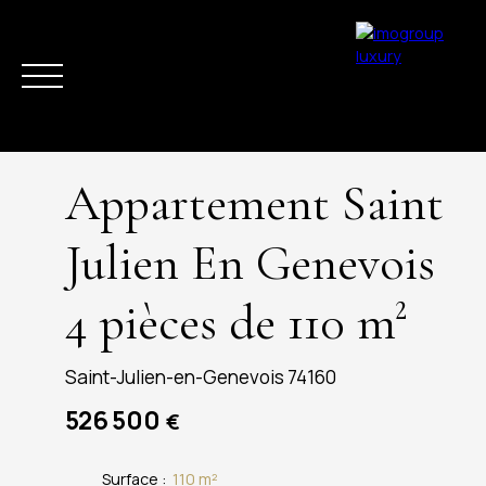
Appartement Saint
Julien En Genevois
4 pièces de 110 m²
ACHETER
VENDRE
ESTIMER
LOUER
LA RÉGION
ACTUAL
Saint-Julien-en-Genevois 74160
526 500
€
Surface
:
110
m²