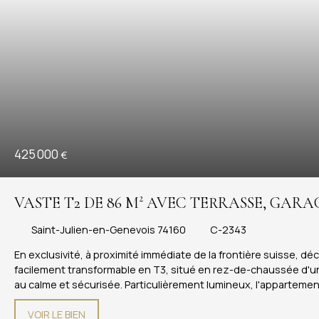
425 000
€
VASTE T2 DE 86 M² AVEC TERRASSE, GAR
SUISSE
Saint-Julien-en-Genevois 74160
C-2343
En exclusivité, à proximité immédiate de la frontière suisse, 
facilement transformable en T3, situé en rez-de-chaussée d'u
au calme et sécurisée. Particulièrement lumineux, l'appartemen
terrasse, idéale pour profiter des beaux jours. La cuisine in
VOIR LE BIEN
de tout le confort nécessaire. Le logement comprend notammen