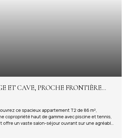
AGE ET CAVE, PROCHE FRONTIÈRE
découvrez ce spacieux appartement T2 de 86 m²,
ne copropriété haut de gamme avec piscine et tennis,
t offre un vaste salon-séjour ouvrant sur une agréable
dépendante, entièrement aménagée et équipée, dispose
t un lave-linge, un sèche-linge ainsi que de