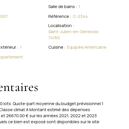
Salle de bains
:
1
2007
Référence
:
C-2344
Localisation
:
Saint-Julien-en-Genevois
74160
xtérieur
:
1
Cuisine
:
Equipée/Américaine
ppartement
ntaires
40 lots. Quote-part moyenne du budget prévisionnel 1
 Classe climat A Montant estimé des dépenses
 et 26670.00 € sur les années 2021, 2022 et 2023
ls ce bien est exposé sont disponibles sur le site