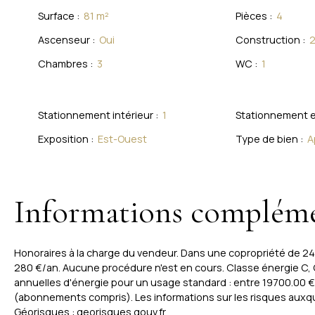
Surface
:
81
m²
Pièces
:
4
Ascenseur
:
Oui
Construction
:
Chambres
:
3
WC
:
1
Stationnement intérieur
:
1
Stationnement e
Exposition
:
Est-Ouest
Type de bien
:
A
Informations compléme
Honoraires à la charge du vendeur. Dans une copropriété de 2
280 €/an. Aucune procédure n'est en cours. Classe énergie C,
annuelles d'énergie pour un usage standard : entre 19700.00 €
(abonnements compris). Les informations sur les risques auxque
Géorisques : georisques.gouv.fr.