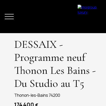
DESSAIX -
Programme neuf
Thonon Les Bains -
ACHETER
VENDRE
ESTIMER
LOUER
LA RÉGION
ACTUAL
Du Studio au T5
Thonon-les-Bains 74200
174 400
€