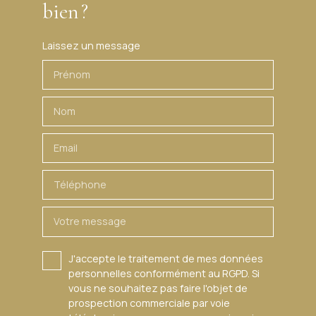
bien ?
et stationnement collectif. Copropriété de 146 lots - dont 51
lots habitation. (Pas de procédure en cours). Charges
annuelles : 2800. 00 euros.
Laissez un message
Prénom
Nom
Email
Téléphone
Votre message
J'accepte le traitement de mes données
personnelles conformément au RGPD. Si
vous ne souhaitez pas faire l'objet de
prospection commerciale par voie