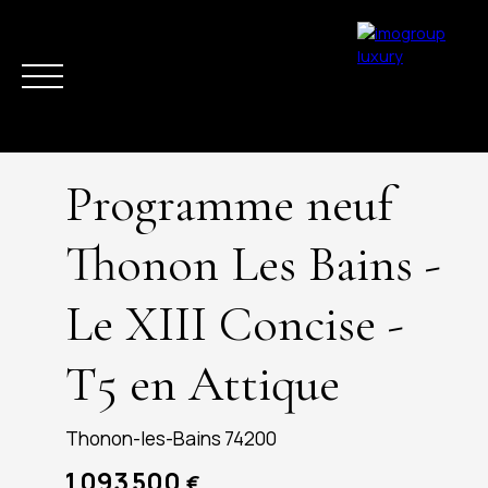
Programme neuf
Thonon Les Bains -
Le XIII Concise -
ACHETER
VENDRE
ESTIMER
LOUER
LA RÉGION
ACTUAL
T5 en Attique
Thonon-les-Bains 74200
1 093 500
€