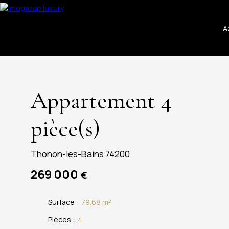
A
Appartement 4
pièce(s)
Thonon-les-Bains 74200
269 000
€
Surface
:
79.68
m²
Pièces
:
4