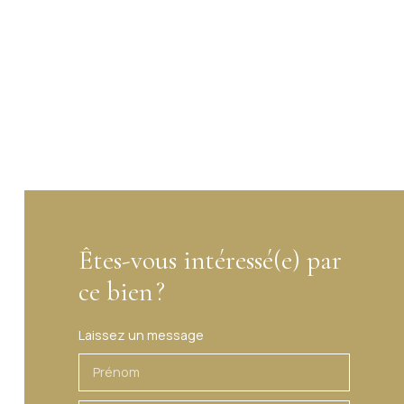
Êtes-vous intéressé(e) par
ce bien ?
Laissez un message
Prénom