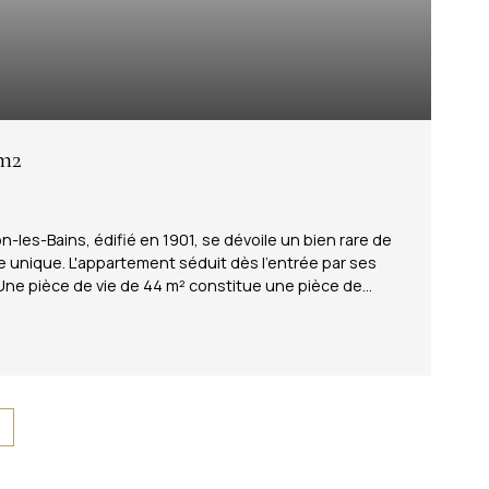
 m2
les-Bains, édifié en 1901, se dévoile un bien rare de
ie unique. L'appartement séduit dès l'entrée par ses
Une pièce de vie de 44 m² constitue une pièce de
omplète l'espace de vie (chambre), idéal pour le
 23 m², sans aucun vis-à-vis, profite d'une vue
si exceptionnel : il suffit de traverser le parc des
sérénité et proximité immédiate des commodités. Un bien
de volumes nobles et d'adresses uniques, où chaque
ement collectif. Copropriété de 146 lots - dont 51 lots
800. 00 euros.