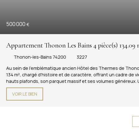
500 000
€
Appartement Thonon Les Bains 4 pièce(s) 134.09
Thonon-les-Bains 74200
3227
Au sein de l'emblématique ancien Hôtel des Thermes de Thonon-
134 m², chargé d'histoire et de caractère, offrant un cadre de v
hauts plafonds, son parquet massif et ses volumes généreux. 
réception remarquable tournée vers le lac. Un bureau de 18 m² c
VOIR LE BIEN
télétravail ou une bibliothèque intimiste. La grande chambre de
imprenable sur le Léman et le Jura. Son emplacement est tout aus
Thermes pour rejoindre le centre-ville, alliant ainsi verdure, 
d'exception, destiné aux amateurs de bâtiments historiques, 
détail raconte une histoire de la Belle Epoque. Cave et stationn
habitation. (Pas de procédure en cours). Charges annuelles : 2