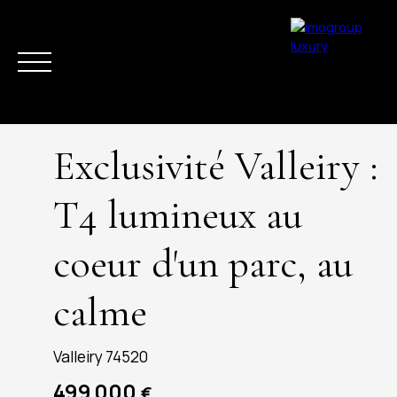
Exclusivité Valleiry :
T4 lumineux au
coeur d'un parc, au
ACHETER
VENDRE
ESTIMER
LOUER
LA RÉGION
ACTUAL
calme
Valleiry 74520
499 000
€