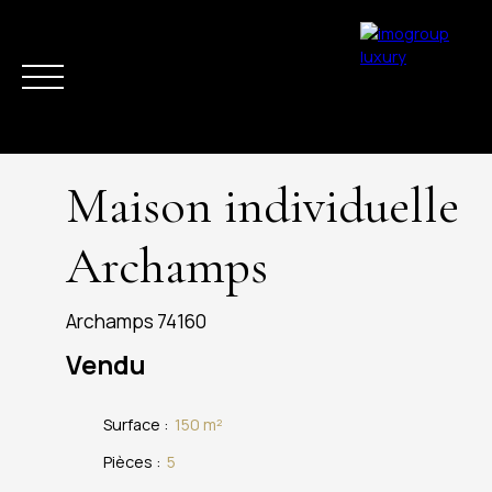
Maison individuelle
Archamps
ACHETER
VENDRE
ESTIMER
LOUER
LA RÉGION
ACTUAL
Archamps 74160
Vendu
Surface
:
150
m²
Pièces
:
5