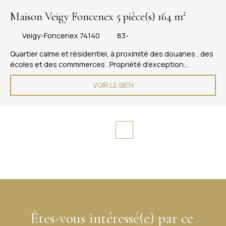
Maison Veigy Foncenex 5 pièce(s) 164 m²
Veigy-Foncenex 74140
83-
Quartier calme et résidentiel, à proximité des douanes , des
écoles et des commmerces . Propriété d'exception
entièrement rénovée , surface 164m2 sur 2 niveaux Sous
VOIR LE BIEN
sol complet de 100m2 avec salon cinéma . Rez de chaussée,
cuisine équipée avec plan dînatoire , buanderie / cellier
attenants . Salon , séjour , salle à manger, toilette visiteurs ,
une chambre avec salle de bains attenante . À l'étage ,
bureau sur dégagement , une suite parentale avec dressing
, toilette séparé et salle de douches . Une chambre d'enfant
spacieuse avec nombreux rangements . Parcelle de 1217 m2
avec garage fermé et dépendance. Prestations de standing
, décoration raffinée . Isolation extérieure , climatisation
réversible . Prix justifié , coup de coeur garanti !
Êtes-vous intéressé(e) par ce