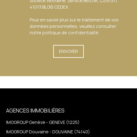
Société Worldline, Service Bloctel, CS 61311,
41013 BLOIS CEDEX.
Pour en savoir plus sur le traitement de vos
données personnelles, veuillez consulter
notre
politique de confidentialité
.
ENVOYER
AGENCES IMMOBILIÈRES
IMOGROUP Genève - GENEVE (1225)
IMOGROUP Douvaine - DOUVAINE (74140)