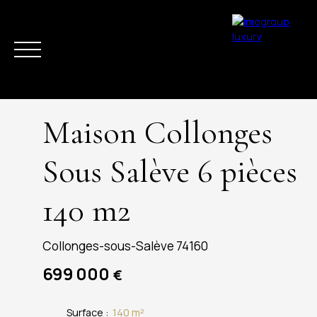
Maison Collonges
Sous Salève 6 pièces
140 m2
ACHETER
VENDRE
ESTIMER
LOUER
LA RÉGION
ACTUAL
Collonges-sous-Salève 74160
699 000
€
Surface
:
140
m²