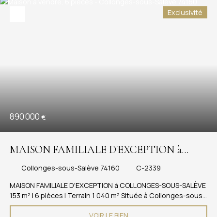
Exclusivité
890 000
€
MAISON FAMILIALE D'EXCEPTION à
COLLONGES-SOUS-SALÈVE 153 m²
Collonges-sous-Salève 74160
C-2339
MAISON FAMILIALE D'EXCEPTION à COLLONGES-SOUS-SALÈVE
153 m² | 6 pièces | Terrain 1 040 m² Située à Collonges-sous-
Salève, cette belle maison familiale vous séduira dès le
VOIR LE BIEN
premier regard par son caractère chaleureux et son cadre