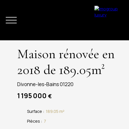
Maison rénovée en
2018 de 189.05m²
ACHETER
VENDRE
ESTIMER
LOUER
LA RÉGION
ACTUAL
Divonne-les-Bains 01220
1 195 000
€
Surface
:
189.05
m²
Pièces
:
7