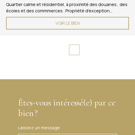
Quartier calme et résidentiel, à proximité des douanes , des
écoles et des commmerces . Propriété d'exception
entièrement rénovée , surface 164m2 sur 2 niveaux Sous
VOIR LE BIEN
sol complet de 100m2 avec salon cinéma . Rez de chaussée,
cuisine équipée avec plan dînatoire , buanderie / cellier
attenants . Salon , séjour , salle à manger, toilette visiteurs ,
une chambre avec salle de bains attenante . À l'étage ,
bureau sur dégagement , une suite parentale avec dressing
, toilette séparé et salle de douches . Une chambre d'enfant
spacieuse avec nombreux rangements . Parcelle de 1217 m2
avec garage fermé et dépendance. Prestations de standing
, décoration raffinée . Isolation extérieure , climatisation
réversible . Prix justifié , coup de coeur garanti !
Êtes-vous intéressé(e) par ce
bien ?
Laissez un message