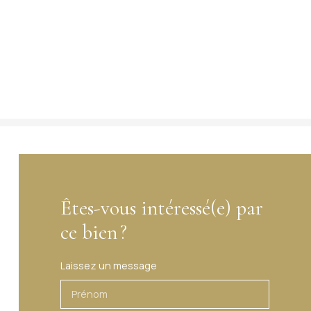
Êtes-vous intéressé(e) par
ce bien ?
Laissez un message
Prénom