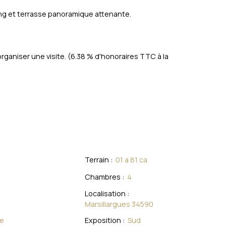
ing et terrasse panoramique attenante.
rganiser une visite. (6.38 % d'honoraires TTC à la
Terrain
:
01 a 81 ca
Chambres
:
4
Localisation
:
Marsillargues 34590
e
Exposition
:
Sud