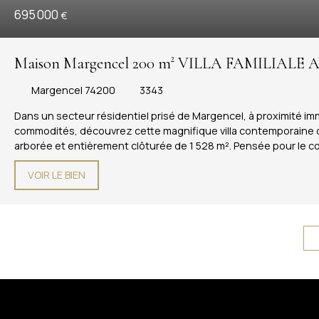
695 000
€
Maison Margencel 200 m² VILLA FAMILIALE A
TERRAIN
Margencel 74200
3343
Dans un secteur résidentiel prisé de Margencel, à proximité i
commodités, découvrez cette magnifique villa contemporaine de
arborée et entièrement clôturée de 1 528 m². Pensée pour le con
beaux volumes, sa luminosité et ses nombreux espaces de vie. 
VOIR LE BIEN
s'ouvre directement sur une vaste terrasse exposée plein solei
l'abri des regards. L'espace nuit principal comprend quatre cha
double vasque. Le niveau inférieur offre de multiples possibil
d'eau/buanderie et un vaste salon pouvant être aménagé selon 
indépendant ou chambre d'amis. Les atouts de cette propriété :
de 1 528 m² ? Piscine et grande terrasse ensoleillée ? 5 cham
stationnement ? Nombreux rangements ? Secteur calme et rec
du Léman Une maison rare sur le marché, idéale pour une famill
l'un des secteurs les plus appréciés du Chablais.