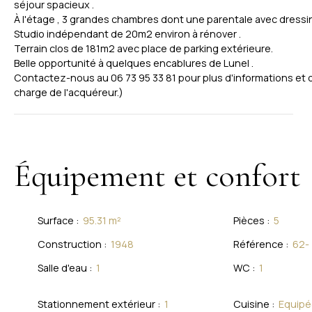
séjour spacieux .
À l'étage , 3 grandes chambres dont une parentale avec dress
Studio indépendant de 20m2 environ à rénover .
Terrain clos de 181m2 avec place de parking extérieure.
Belle opportunité à quelques encablures de Lunel .
Contactez-nous au 06 73 95 33 81 pour plus d'informations et o
charge de l'acquéreur.)
Équipement et confort
Surface
:
95.31
m²
Pièces
:
5
Construction
:
1948
Référence
:
62-
Salle d'eau
:
1
WC
:
1
Stationnement extérieur
:
1
Cuisine
:
Equipé