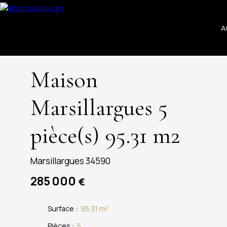
A
Maison
Marsillargues 5
pièce(s) 95.31 m2
Marsillargues 34590
285 000
€
Surface
:
95.31
m²
Pièces
:
5