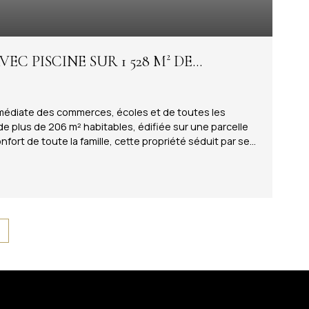
VEC PISCINE SUR 1 528 M² DE
mmédiate des commerces, écoles et de toutes les
 plus de 206 m² habitables, édifiée sur une parcelle
fort de toute la famille, cette propriété séduit par ses
La pièce principale, spacieuse et baignée de lumière,
l et sa piscine, créant un véritable espace de détente à
mbres confortables ainsi qu'une salle de bains avec
ités avec une chambre supplémentaire, une salle
vos besoins : salle de jeux, bureau, espace
 ? Plus de 206 m² habitables ? Terrain clos et paysagé
bres possibles ? Double garage ? Nombreuses places de
herché ? À quelques minutes de Thonon-les-Bains et
e recherchant espace, confort et qualité de vie dans