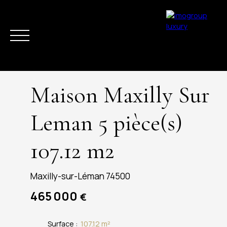
Maison Maxilly Sur
Leman 5 pièce(s)
107.12 m2
ACHETER
VENDRE
ESTIMER
LOUER
LA RÉGION
ACTUAL
Maxilly-sur-Léman 74500
465 000
€
Surface
:
107.12
m²