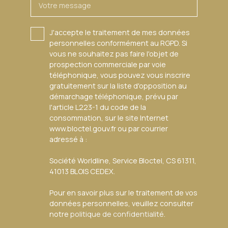
art de vivre recherché, entre lac, nature et proximité de
Votre message
Genève. La frontière suisse est rapidement accessible,
faisant de cette propriété une adresse idéale pour une
J'accepte le traitement de mes données
résidence principale de prestige ou une résidence
personnelles conformément au RGPD. Si
secondaire d'exception. Une propriété rare, élégante et
vous ne souhaitez pas faire l'objet de
confidentielle, pour celles et ceux qui recherchent un bien
prospection commerciale par voie
de caractère à proximité immédiate du lac Léman. Visite
téléphonique, vous pouvez vous inscrire
privée sur demande.
gratuitement sur la liste d'opposition au
démarchage téléphonique, prévu par
l'article L223-1 du code de la
consommation, sur le site Internet
www.bloctel.gouv.fr ou par courrier
adressé à :
Société Worldline, Service Bloctel, CS 61311,
41013 BLOIS CEDEX.
Pour en savoir plus sur le traitement de vos
données personnelles, veuillez consulter
notre
politique de confidentialité
.