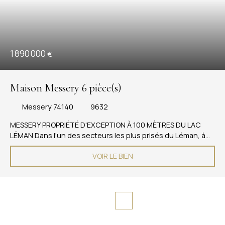
1 890 000
€
Maison Messery 6 pièce(s)
Messery 74140
9632
MESSERY PROPRIÉTÉ D'EXCEPTION À 100 MÈTRES DU LAC
LÉMAN Dans l'un des secteurs les plus prisés du Léman, à
Messery, découvrez une propriété rare où l'élégance
VOIR LE BIEN
architecturale rencontre un cadre de vie absolument
privilégié. À seulement 100 mètres du lac, cette villa
d'environ 260 m² habitables offre un environnement unique,
entre sérénité, nature et proximité immédiate de la
frontière suisse. Son emplacement confidentiel, son
architecture remarquable et la qualité de ses extérieurs en
font un bien véritablement singulier sur le marché. La