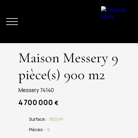
Maison Messery 9
pièce(s) 900 m2
ACHETER
VENDRE
ESTIMER
LOUER
LA RÉGION
ACTUAL
Messery 74140
4 700 000
€
Surface
:
900
m²
Pièces
:
9