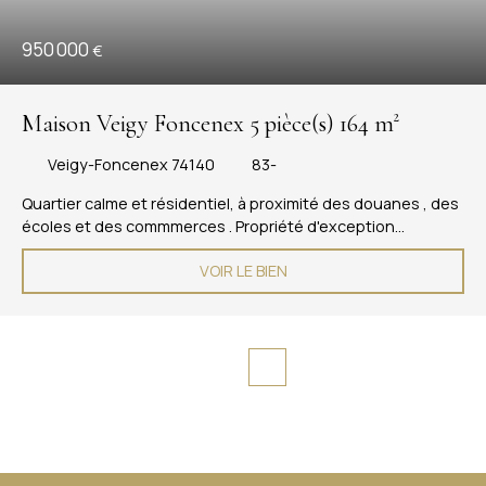
950 000
€
Maison Veigy Foncenex 5 pièce(s) 164 m²
Veigy-Foncenex 74140
83-
Quartier calme et résidentiel, à proximité des douanes , des
écoles et des commmerces . Propriété d'exception
entièrement rénovée , surface 164m2 sur 2 niveaux Sous
VOIR LE BIEN
sol complet de 100m2 avec salon cinéma . Rez de chaussée,
cuisine équipée avec plan dînatoire , buanderie / cellier
attenants . Salon , séjour , salle à manger, toilette visiteurs ,
une chambre avec salle de bains attenante . À l'étage ,
bureau sur dégagement , une suite parentale avec dressing
, toilette séparé et salle de douches . Une chambre d'enfant
spacieuse avec nombreux rangements . Parcelle de 1217 m2
avec garage fermé et dépendance. Prestations de standing
, décoration raffinée . Isolation extérieure , climatisation
réversible . Prix justifié , coup de coeur garanti !