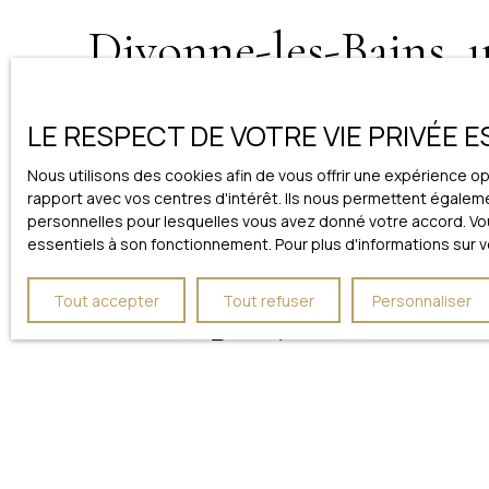
Divonne-les-Bains, 
Le marché immobilier à
Divonne
est
dynamique et ha
LE RESPECT DE VOTRE VIE PRIVÉE 
de biens d’exception y est précieuse et recherchée
Nous utilisons des cookies afin de vous offrir une expérience 
Que ce soit pour
vivre, investir ou préparer sa retra
rapport avec vos centres d'intérêt. Ils nous permettent égalemen
personnelles pour lesquelles vous avez donné votre accord. Vous
essentiels à son fonctionnement. Pour plus d'informations sur 
Votre projet immobi
Tout accepter
Tout refuser
Personnaliser
Chez
Imogroup Luxury
, nous vous accompagnons dans
adaptés à vos aspirations et profitez d’un accompa