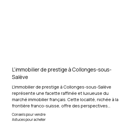
L'immobilier de prestige à Collonges-sous-
Salève
L'immobilier de prestige à Collonges-sous-Salève
représente une facette raffinée et luxueuse du
marché immobilier français. Cette localité, nichée à la
frontière franco-suisse, offre des perspectives
uniques pour les acquéreurs à la recherche de biens
Conseils pour vendre
d'exception.
Astuces pour acheter