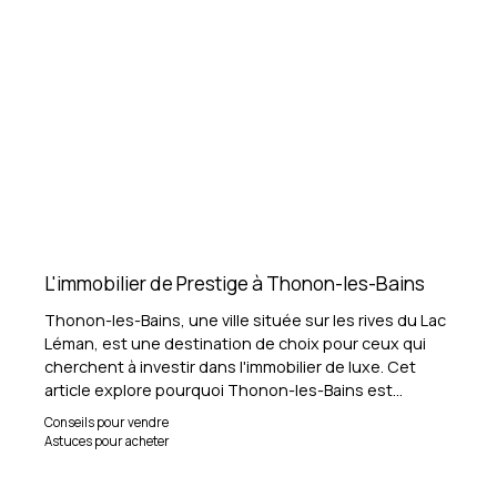
L'immobilier de Prestige à Thonon-les-Bains
Thonon-les-Bains, une ville située sur les rives du Lac
Léman, est une destination de choix pour ceux qui
cherchent à investir dans l'immobilier de luxe. Cet
article explore pourquoi Thonon-les-Bains est
devenue un lieu privilégié pour l'achat et la vente de
Conseils pour vendre
biens de prestige.
Astuces pour acheter