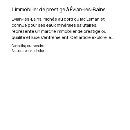
L'immobilier de prestige à Évian-les-Bains
Évian-les-Bains, nichée au bord du lac Léman et
connue pour ses eaux minérales salutaires,
représente un marché immobilier de prestige où
qualité et luxe s'entremêlent. Cet article explore le
secteur immobilier haut de gamme d'Évian-les-Bains,
Conseils pour vendre
mettant en lumière les opportunités pour ceux qui
Astuces pour acheter
cherchent à acheter ou vendre des propriétés
exceptionnelles dans cette région prisée.