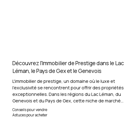
Découvrez l'Immobilier de Prestige dans le Lac
Léman, le Pays de Gex et le Genevois
L'immobilier de prestige, un domaine où le luxe et
l'exclusivité se rencontrent pour offrir des propriétés
exceptionnelles. Dans les régions du Lac Léman, du
Genevois et du Pays de Gex, cette niche de marché
attire une clientèle internationale en quête de
Conseils pour vendre
résidences somptueuses.
Astuces pour acheter