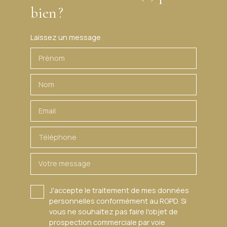
l'italienne ; garage privatif et cave ; copropriété sécurisée et
bien ?
haut de gamme ; proximité de la frontière suisse. Un
appartement spacieux, confortable et idéalement situé
pour les frontaliers recherchant un cadre de vie privilégié.
Laissez un message
Prénom
Nom
Email
Téléphone
Votre message
J'accepte le traitement de mes données
personnelles conformément au RGPD. Si
vous ne souhaitez pas faire l'objet de
prospection commerciale par voie