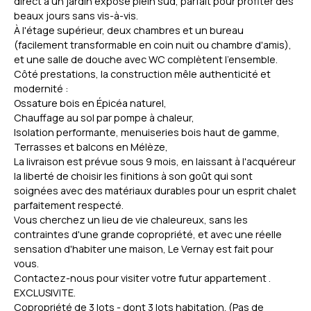
direct à un jardin exposé plein sud, parfait pour profiter des
beaux jours sans vis-à-vis.
À l'étage supérieur, deux chambres et un bureau
(facilement transformable en coin nuit ou chambre d'amis),
et une salle de douche avec WC complètent l'ensemble.
Côté prestations, la construction mêle authenticité et
modernité :
Ossature bois en Épicéa naturel,
Chauffage au sol par pompe à chaleur,
Isolation performante, menuiseries bois haut de gamme,
Terrasses et balcons en Mélèze,
La livraison est prévue sous 9 mois, en laissant à l'acquéreur
la liberté de choisir les finitions à son goût qui sont
soignées avec des matériaux durables pour un esprit chalet
parfaitement respecté.
Vous cherchez un lieu de vie chaleureux, sans les
contraintes d'une grande copropriété, et avec une réelle
sensation d'habiter une maison, Le Vernay est fait pour
vous.
Contactez-nous pour visiter votre futur appartement .
EXCLUSIVITE.
Copropriété de 3 lots - dont 3 lots habitation. (Pas de