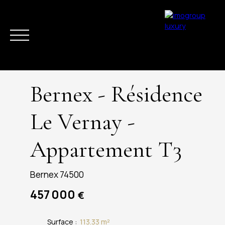
Bernex - Résidence
Le Vernay -
Appartement T3
ACHETER
VENDRE
ESTIMER
LOUER
LA RÉGION
ACTUAL
Bernex 74500
457 000
€
Surface
:
113.33
m²